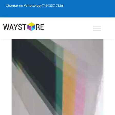
Chamar no WhatsApp (11)94337-7328
Barra de Ferramentas Aberta