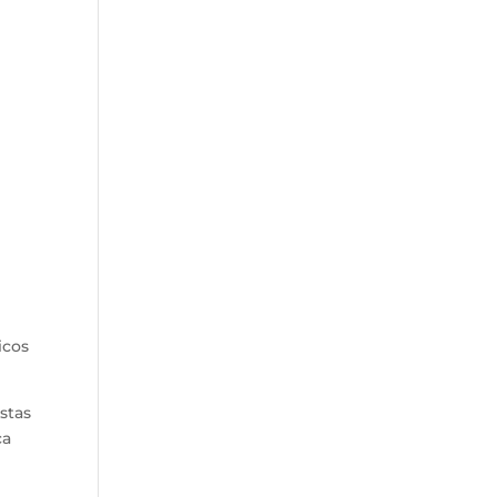
icos
stas
ça