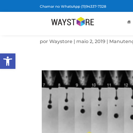
Chamar no WhatsApp (11)94337-7328
NÃO CONSEGUE IMP
PLOTTER?
por
Waystore
|
maio 2, 2019
|
Manutenç
Barra de Ferramentas Aberta