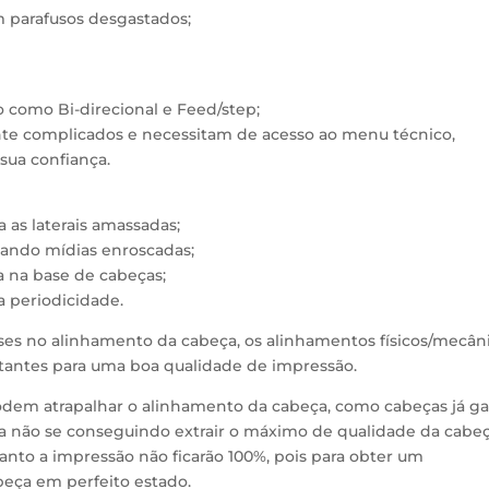
m parafusos desgastados;
o como Bi-direcional e Feed/step;
e complicados e necessitam de acesso ao menu técnico,
ua confiança.
as laterais amassadas;
ando mídias enroscadas;
 na base de cabeças;
a periodicidade.
ses no alinhamento da cabeça, os alinhamentos físicos/mecân
rtantes para uma boa qualidade de impressão.
podem atrapalhar o alinhamento da cabeça, como cabeças já ga
ba não se conseguindo extrair o máximo de qualidade da cabe
anto a impressão não ficarão 100%, pois para obter um
beça em perfeito estado.