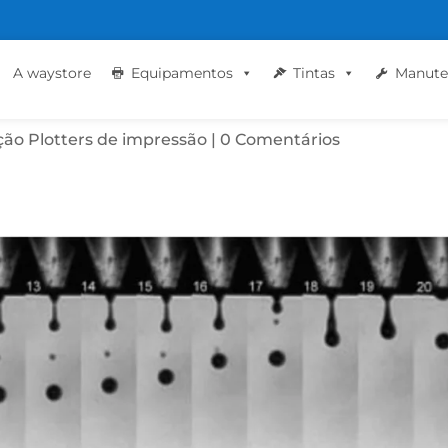
RIMIR RÓTULOS EM SUA
A waystore
Equipamentos
Tintas
Manute
ão Plotters de impressão
|
0 Comentários