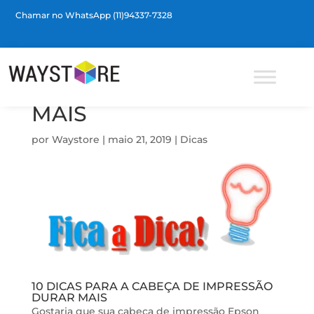
Chamar no WhatsApp (11)94337-7328
Barra de Ferramentas Aberta
10 DICAS PARA A
CABEÇA DE
IMPRESSÃO DURAR
MAIS
por
Waystore
|
maio 21, 2019
|
Dicas
10 DICAS PARA A CABEÇA DE IMPRESSÃO
DURAR MAIS
Gostaria que sua cabeça de impressão Epson