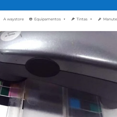
A waystore
Equipamentos
Tintas
Manute