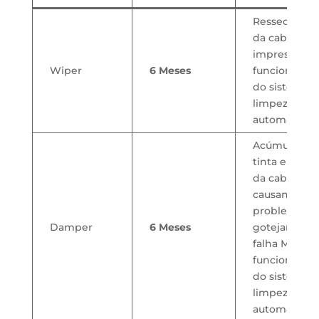
Ressecamen
da cabeça d
impressão M
Wiper
6 Meses
funcioname
do sistema 
limpeza
automática
Acúmulo de
tinta embai
da cabeça
causando
problemas d
Damper
6 Meses
gotejamento
falha Mau
funcioname
do sistema 
limpeza
automática