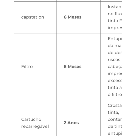
Instabilidad
no fluxo de
capstation
6 Meses
tinta Falhas 
impressão.
Entupiment
da mangueir
de descarte
riscos na
Filtro
6 Meses
cabeça de
impressão p
excesso de
tinta ao estu
o filtro.
Crostas de
tinta,
Cartucho
contaminaç
2 Anos
recarregável
da tinta,
entupiment