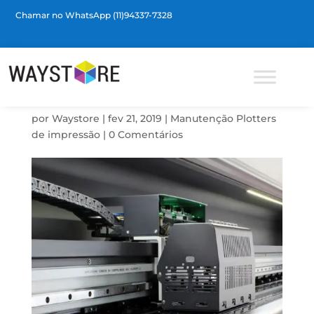
Chamar no WhatsApp (11)94337-7328
Barra de Ferramentas Aberta
IDENTIFIQUE
PROBLEMAS NA SUA
PLOTTER
por
Waystore
|
fev 21, 2019
|
Manutenção Plotters
de impressão
|
0 Comentários